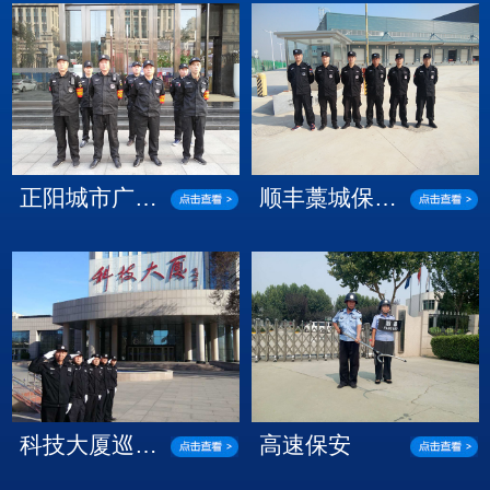
正阳城市广…
顺丰藁城保…
科技大厦巡…
高速保安